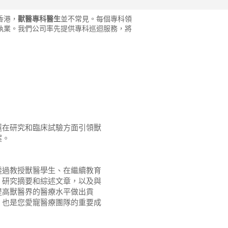
香港，
獸醫專科醫生
並不常見。每個專科領
執業。我們公司率先提供專科巡迴服務，將
還在研究和臨床試驗方面引領獸
案。
透過教授獸醫學生、在繼續教育
、研究摘要和綜述文章，以及與
提高獸醫界的醫療水平做出貢
，也是您愛寵醫療團隊的重要成