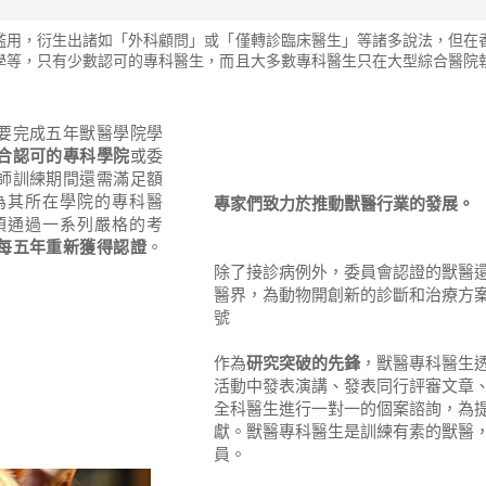
濫用，衍生出諸如「外科顧問」或「僅轉診臨床醫生」等諸多說法，但在
學等，只有少數認可的專科醫生，而且大多數專科醫生只在大型綜合醫院
要完成五年獸醫學院學
合認可的專科學院
或委
師訓練期間還需滿足額
為其所在學院的專科醫
專家們致力於推動獸醫行業的發展。
須通過一系列嚴格的考
每五年重新獲得認證
。
除了接診病例外，委員會認證的獸醫
醫界，為動物開創新的診斷和治療方
號
作為
研究突破的先鋒
，獸醫專科醫生
活動中發表演講、發表同行評審文章
全科醫生進行一對一的個案諮詢，為
獻。獸醫專科醫生是訓練有素的獸醫
員。