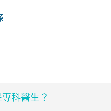
條
是專科醫生？