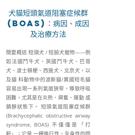
犬貓短頭氣道阻塞症候群
(BOAS)：病因、成因
及治療方法
簡要概述 短頭犬 / 短臉犬寵物——例
如法國鬥牛犬、英國鬥牛犬、巴哥
犬、波士頓梗、西施犬、北京犬，以
及貓 科動物中的波斯貓/異國短毛貓
容易出現一系列氣道狹窄，導致呼吸
困難，尤其是在炎熱、興奮、運動 或
鎮靜狀態下。 短頭氣道阻塞症候群
(Brachycephalic obstructive airway
syndrome, BOAS) 不僅僅是「打
鼾」；它是 一種進行性、全身性的問