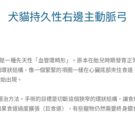
犬貓持久性右邊主動脈弓
A) 是一種先天性「血管環畸形」。原本在胎兒時期發育正
個環狀結構，像一個緊緊的項圈一樣在心臟底部夾住食道
開始出現。
的根治方法。手術的目標是切斷這個狹窄的環狀結構，讓食
如果食道過度擴張（巨食道），有些寵物仍然需要終身餵