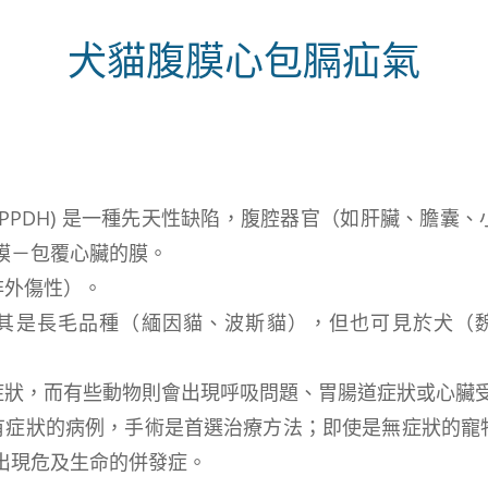
犬貓腹膜心包膈疝氣
 (PPDH) 是一種先天性缺陷，腹腔器官（如肝臟、膽囊
膜－包覆心臟的膜。
非外傷性）。
尤其是長毛品種（緬因貓、波斯貓），但也可見於犬（
無症狀，而有些動物則會出現呼吸問題、胃腸道症狀或心臟
或有症狀的病例，手術是首選治療方法；即使是無症狀的寵
出現危及生命的併發症。