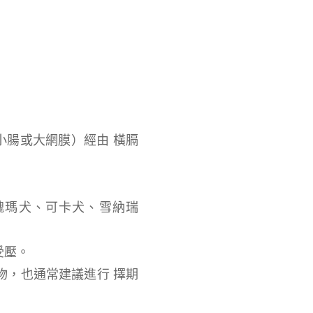
、小腸或大網膜）經由 橫膈
魏瑪犬、可卡犬、雪納瑞
受壓。
物，也通常建議進行 擇期