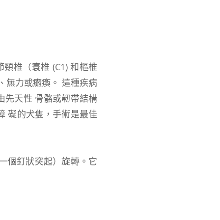
、二節頸椎（寰椎 (C1) 和樞椎
痛、無力或癱瘓。 這種疾病
由先天性 骨骼或韌帶結構
障 礙的犬隻，手術是最佳
齒突（一個釘狀突起）旋轉。它