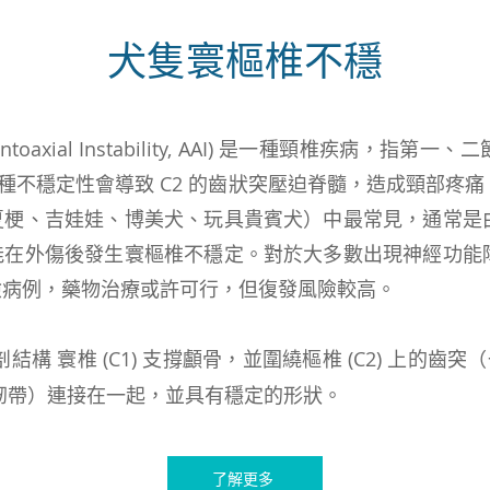
犬隻寰樞椎不穩
oaxial Instability, AAI) 是一種頸椎疾病，指第一
這種不穩定性會導致 C2 的齒狀突壓迫脊髓，造成頸部疼
夏梗、吉娃娃、博美犬、玩具貴賓犬）中最常見，通常是
能在外傷後發生寰樞椎不穩定。對於大多數出現神經功能
險病例，藥物治療或許可行，但復發風險較高。
結構 寰椎 (C1) 支撐顱骨，並圍繞樞椎 (C2) 上的
韌帶）連接在一起，並具有穩定的形狀。
了解更多