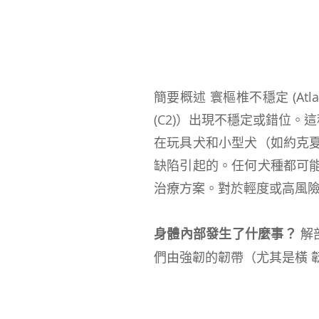
簡要概述 寰樞椎不穩定 (Atlant
(C2)）出現不穩定或錯位。
在玩具犬和小型犬（如約克
缺陷引起的。任何犬種都可
治療方案。對於輕度或高風
身體內部發生了什麼事？
解剖
們由強韌的韌帶（尤其是橫 