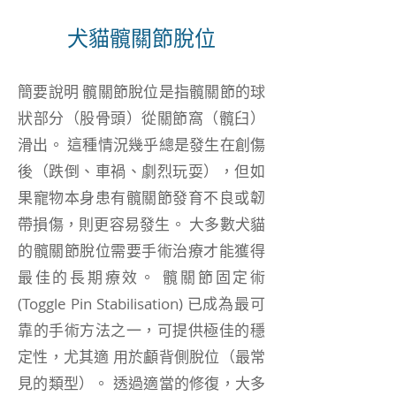
犬貓髖關節脫位
簡要說明 髖關節脫位是指髖關節的球
狀部分（股骨頭）從關節窩（髖臼）
滑出。 這種情況幾乎總是發生在創傷
後（跌倒、車禍、劇烈玩耍），但如
果寵物本身患有髖關節發育不良或韌
帶損傷，則更容易發生。 大多數犬貓
的髖關節脫位需要手術治療才能獲得
最佳的長期療效。 髖關節固定術
(Toggle Pin Stabilisation) 已成為最可
靠的手術方法之一，可提供極佳的穩
定性，尤其適 用於顱背側脫位（最常
見的類型）。 透過適當的修復，大多