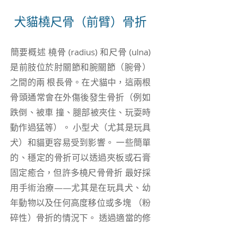
犬貓橈尺骨（前臂）骨折
簡要概述 橈骨 (radius) 和尺骨 (ulna)
是前肢位於肘關節和腕關節（腕骨）
之間的兩 根長骨。在犬貓中，這兩根
骨頭通常會在外傷後發生骨折（例如
跌倒、被車 撞、腿部被夾住、玩耍時
動作過猛等）。 小型犬（尤其是玩具
犬）和貓更容易受到影響。 一些簡單
的、穩定的骨折可以透過夾板或石膏
固定癒合，但許多橈尺骨骨折 最好採
用手術治療——尤其是在玩具犬、幼
年動物以及任何高度移位或多塊 （粉
碎性）骨折的情況下。 透過適當的修