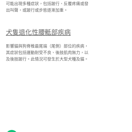
可能出現多種症狀，包括跛行、反覆疼痛或發
出叫聲，或跛行或步態逐漸加重。
犬隻退化性腰骶部疾病
影響貓與狗脊椎最尾端（尾側）部位的疾病，
其症狀包括運動耐受不良、後肢肌肉無力，以
及後肢跛行。此情況可發生於大型犬種及貓。