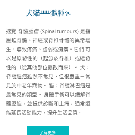
犬貓ᚊ髓腫ጒ
速覽 脊髓腫瘤 (Spinal tumours) 是指
壓迫脊髓、神經或脊椎骨骼的異常增
生，導致疼痛、虛弱或癱瘓。它們 可
以是原發性的（起源於脊椎）或繼發
性的（從其他部位擴散而來）。 犬：
脊髓腫瘤雖然不常見，但很嚴重－常
見於中老年寵物。 貓：脊髓淋巴瘤是
最常見的類型。 身體手術可以緩解脊
髓壓迫，並提供診斷和止痛，通常還
能延長活動能力，提升生活品質。
了解更多