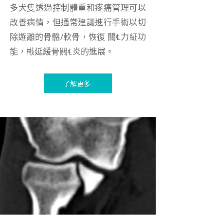
多犬隻透過控制體重和疼痛管理可以
改善病情，但通常建議進行手術以切
除遊離的骨骼/軟骨，恢復 關℄力䋊功
能，㪔延緩骨關℄炎的進展。
了解更多