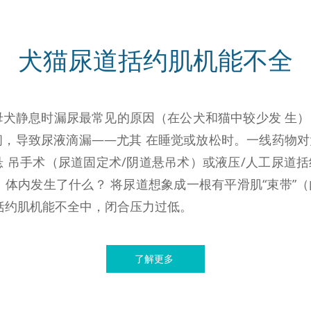
犬猫尿道括约肌机能不全
犬静息时漏尿最常见的原因（在公犬和猫中较少发 生）。
闭，导致尿液滴漏——尤其 在睡觉或放松时。一线药物
 吊手术（尿道固定术/阴道悬吊术）或液压/人工尿道
学：体内发生了什么？ 将尿道想象成一根有平滑肌“束带”
括约肌机能不全中，闭合压力过低。
了解更多