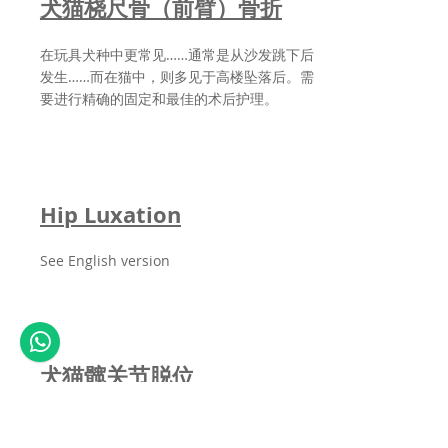
犬猫桡尺骨（前臂）骨折
在玩具犬种中更常见……通常是从沙发跳下后
发生……而在猫中，则多见于高楼坠落后。需
要进行精确的固定和最佳的术后护理。
Hip Luxation
See English version
犬猫髋关节脱位
常见病症，既可发生于大型犬种的外伤后，也
见于玩具犬种的小幅跳跃后。需要及时治疗以