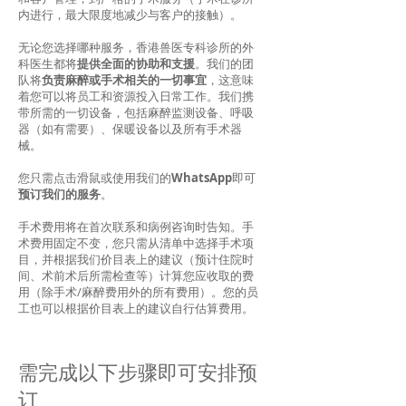
内进行，最大限度地减少与客户的接触）。
无论您选择哪种服务，香港兽医专科诊所的外
科医生都将
提供全面的协助和支援
。我们的团
队将
负责麻醉或手术相关的一切事宜
，这意味
着您可以将员工和资源投入日常工作。我们携
带所需的一切设备，包括麻醉监测设备、呼吸
器（如有需要）、保暖设备以及所有手术器
械。
您只需点击滑鼠或使用我们的
WhatsApp
即可
预订我们的服务
。
手术费用将在首次联系和病例咨询时告知。手
术费用固定不变，您只需从清单中选择手术项
目，并根据我们价目表上的建议（预计住院时
间、术前术后所需检查等）计算您应收取的费
用（除手术/麻醉费用外的所有费用）。您的员
工也可以根据价目表上的建议自行估算费用。
需完成以下步骤即可安排预
订