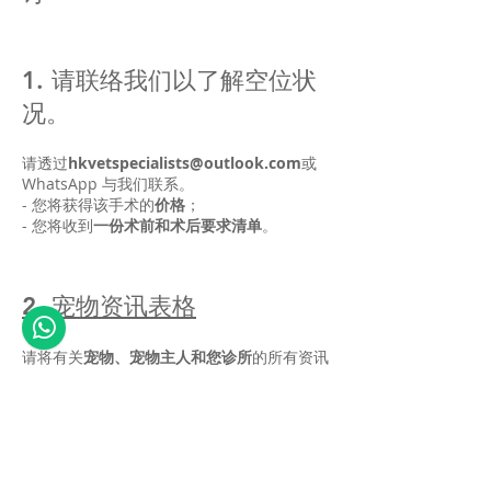
1. 请联络我们以了解空位状
况。
请透过
hkvetspecialists@outlook.com
或
WhatsApp 与我们联系。
- 您将获得该手术的
价格
；
- 您将收到
一份术前和术后要求清单
。
2. 宠物资讯表格
请将有关
宠物、宠物主人和您诊所
的所有资讯
发送至以下邮箱地址：
hkvetspecialists@outlook.com
3. 请提供您负责的估价部分