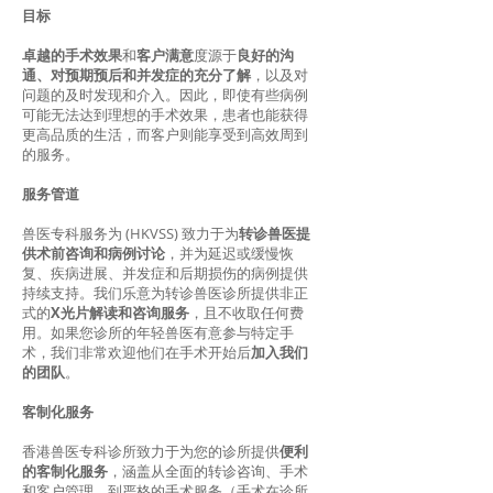
目标
卓越的手术效果
和
客户满意
度源于
良好的沟
通、对预期预后和并发症的充分了解
，以及对
问题的及时发现和介入。因此，即使有些病例
可能无法达到理想的手术效果，患者也能获得
更高品质的生活，而客户则能享受到高效周到
的服务。
服务管道
兽医专科服务为 (HKVSS) 致力于为
转诊兽医提
供术前咨询和病例讨论
，并为延迟或缓慢恢
复、疾病进展、并发症和后期损伤的病例提供
持续支持。我们乐意为转诊兽医诊所提供非正
式的
X光片解读和咨询服务
，且不收取任何费
用。如果您诊所的年轻兽医有意参与特定手
术，我​​们非常欢迎他们在手术开始后
加入我们
的团队
。
客制化服务
香港兽医专科诊所致力于为您的诊所提供
便利
的客制化服务
，涵盖从全面的转诊咨询、手术
和客户管理，到严格的手术服务（手术在诊所