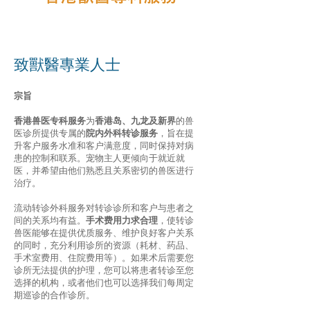
致獸醫專業人士
宗旨
香港兽医专科服务
为
香港岛、九龙及新界
的兽
医诊所提供专属的
院内外科转诊服务
，旨在提
升客户服务水准和客户满意度，同时保持对病
患的控制和联系。宠物主人更倾向于就近就
医，并希望由他们熟悉且关系密切的兽医进行
治疗。
流动转诊外科服务对转诊诊所和客户与患者之
间的关系均有益。
手术费用力求合理
，使转诊
兽医能够在提供优质服务、维护良好客户关系
的同时，充分利用诊所的资源（耗材、药品、
手术室费用、住院费用等）。如果术后需要您
诊所无法提供的护理，您可以将患者转诊至您
选择的机构，或者他们也可以选择我们每周定
期巡诊的合作诊所。