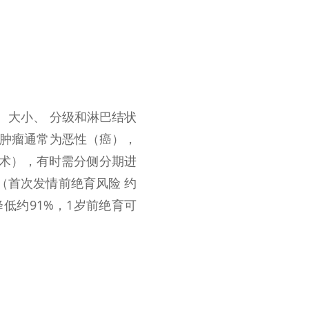
、大小、 分级和淋巴结状
腺肿瘤通常为恶性（癌），
除术），有时需分侧分期进
（首次发情前绝育风险 约
降低约91%，1岁前绝育可